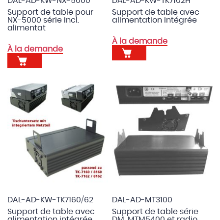
DAL-AD-KW-NX-5000
DAL-AD-KW-TK7102H
Support de table pour
Support de table avec
NX-5000 série incl.
alimentation intégrée
alimentat
À la demande
À la demande
DAL-AD-KW-TK7160/62
DAL-AD-MT3100
Support de table avec
Support de table série
alimentation intégrée
DM, MTM5400 et radio