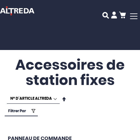
Mon p
Accessoires de
station fixes
Par
ordre
décroissant
Filtrer Par
PANNEAU DE COMMANDE