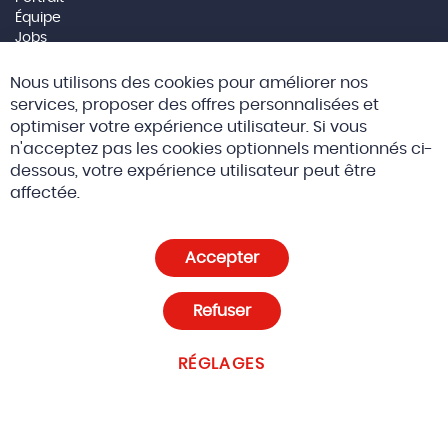
Équipe
Jobs
Mentions Légales
Cl
Nous utilisons des cookies pour améliorer nos
Co
Social Media
Ba
services, proposer des offres personnalisées et
optimiser votre expérience utilisateur. Si vous
n'acceptez pas les cookies optionnels mentionnés ci-
dessous, votre expérience utilisateur peut être
© 2026 Altreda SAS
CGV
affectée.
Politique de confidentialité et cookies
Accepter
Paramètres des cookies
Refuser
RÉGLAGES