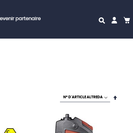
evenir partenaire
M
Par
ordre
décroi