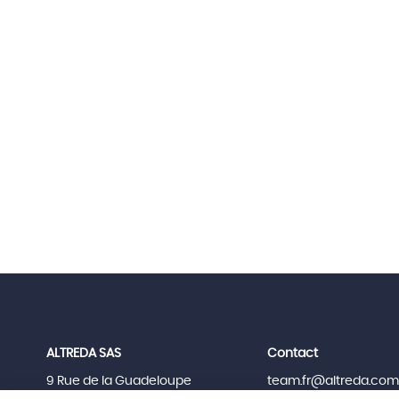
ALTREDA SAS
Contact
9 Rue de la Guadeloupe
team.fr@altreda.com
68270 Wittenheim
+33 3 56 86 70 20