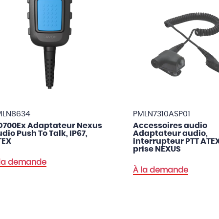
MLN8634
PMLN7310ASP01
D700Ex Adaptateur Nexus
Accessoires audio
dio Push To Talk, IP67,
Adaptateur audio,
TEX
interrupteur PTT ATE
prise NEXUS
 la demande
À la demande