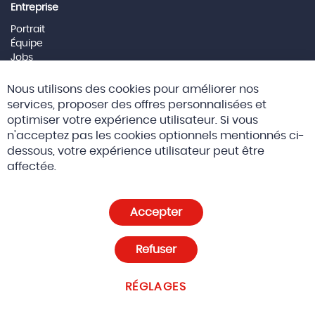
Entreprise
Portrait
Équipe
Jobs
Mentions Légales
Cl
Nous utilisons des cookies pour améliorer nos
Co
Social Media
Ba
services, proposer des offres personnalisées et
optimiser votre expérience utilisateur. Si vous
n'acceptez pas les cookies optionnels mentionnés ci-
dessous, votre expérience utilisateur peut être
© 2026 Altreda SAS
CGV
affectée.
Politique de confidentialité et cookies
Accepter
Paramètres des cookies
Refuser
RÉGLAGES