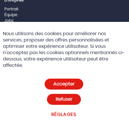
Entreprise
Portrait
Équipe
Jobs
Mentions Légales
Cl
Nous utilisons des cookies pour améliorer nos
Co
Social Media
Ba
services, proposer des offres personnalisées et
optimiser votre expérience utilisateur. Si vous
n'acceptez pas les cookies optionnels mentionnés ci-
dessous, votre expérience utilisateur peut être
© 2026 Altreda SAS
CGV
affectée.
Politique de confidentialité et cookies
Accepter
Paramètres des cookies
Refuser
RÉGLAGES