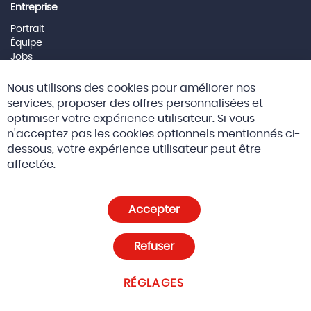
Entreprise
Portrait
Équipe
Jobs
Mentions Légales
Cl
Nous utilisons des cookies pour améliorer nos
Co
Social Media
Ba
services, proposer des offres personnalisées et
optimiser votre expérience utilisateur. Si vous
n'acceptez pas les cookies optionnels mentionnés ci-
dessous, votre expérience utilisateur peut être
© 2026 Altreda SAS
CGV
affectée.
Politique de confidentialité et cookies
Accepter
Paramètres des cookies
Refuser
RÉGLAGES