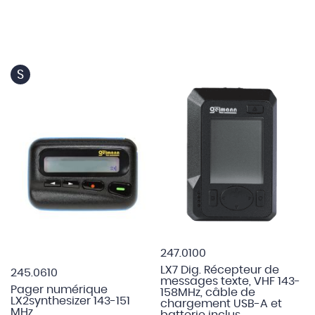
S
247.0100
LX7 Dig. Récepteur de
245.0610
messages texte, VHF 143-
Pager numérique
158MHz, câble de
LX2synthesizer 143-151
chargement USB-A et
MHz
batterie inclus.