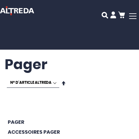
Mon p
Pager
Par
ordre
décroissant
PAGER
ACCESSOIRES PAGER