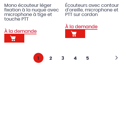
Mono écouteur léger
Écouteurs avec contour
fixation à la nuque avec
d'oreille, microphone et
microphone à tige et
PTT sur cordon
touche PTT
À la demande
À la demande
Page
Pa
Su
Vous
Page
Page
Page
Page
1
2
3
4
5
lisez
actuellement
la
page