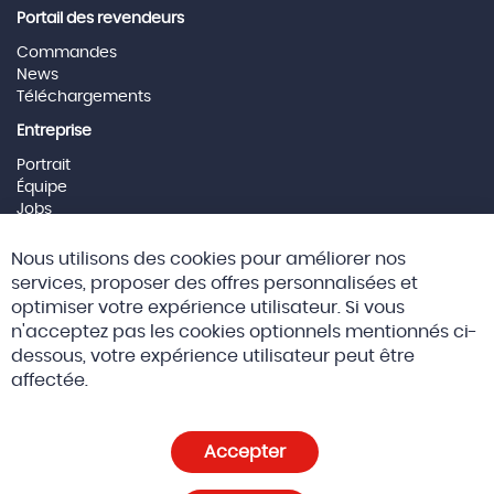
Portail des revendeurs
Commandes
News
Téléchargements
Entreprise
Portrait
Équipe
Jobs
Mentions Légales
Cl
Nous utilisons des cookies pour améliorer nos
Co
Social Media
Ba
services, proposer des offres personnalisées et
optimiser votre expérience utilisateur. Si vous
n'acceptez pas les cookies optionnels mentionnés ci-
dessous, votre expérience utilisateur peut être
© 2026 Altreda SAS
CGV
affectée.
Politique de confidentialité et cookies
Accepter
Paramètres des cookies