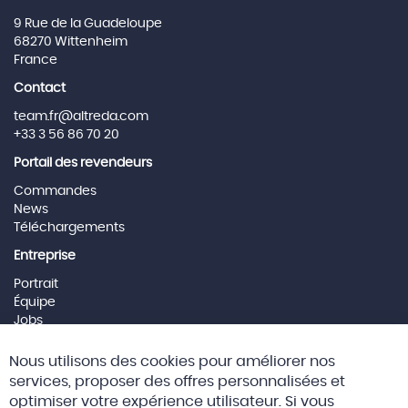
9 Rue de la Guadeloupe
68270 Wittenheim
France
Contact
team.fr@altreda.com
+33 3 56 86 70 20
Portail des revendeurs
Commandes
News
Téléchargements
Entreprise
Portrait
Équipe
Jobs
Mentions Légales
Cl
Nous utilisons des cookies pour améliorer nos
Co
Social Media
Ba
services, proposer des offres personnalisées et
optimiser votre expérience utilisateur. Si vous