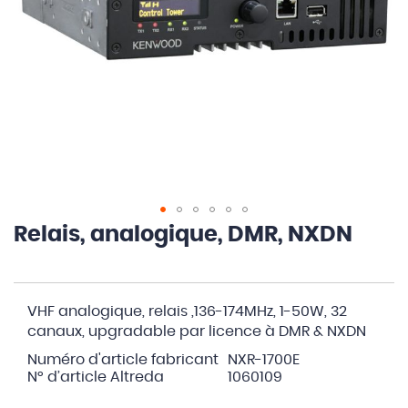
Relais, analogique, DMR, NXDN
Skip
to
the
Articles
beginning
VHF analogique, relais ,136-174MHz, 1-50W, 32
du
of
canaux, upgradable par licence à DMR & NXDN
produit
the
groupé
images
Numéro d'article fabricant
NXR-1700E
gallery
N° d’article Altreda
1060109