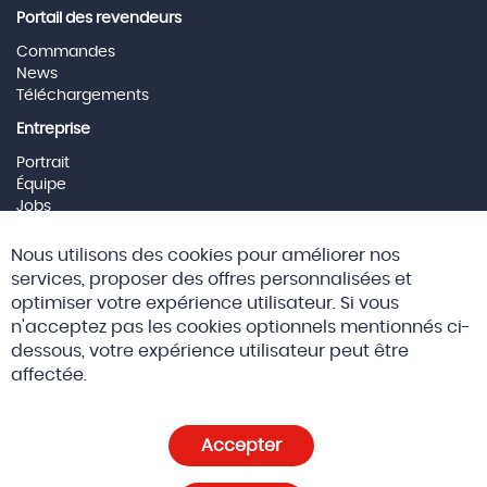
Portail des revendeurs
Commandes
News
Téléchargements
Entreprise
Portrait
Équipe
Jobs
Mentions Légales
Cl
Nous utilisons des cookies pour améliorer nos
Co
Social Media
Ba
services, proposer des offres personnalisées et
optimiser votre expérience utilisateur. Si vous
n'acceptez pas les cookies optionnels mentionnés ci-
dessous, votre expérience utilisateur peut être
© 2026 Altreda SAS
CGV
affectée.
Politique de confidentialité et cookies
Accepter
Paramètres des cookies