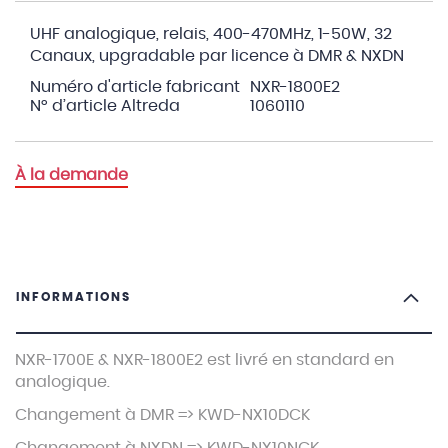
UHF analogique, relais, 400-470MHz, 1-50W, 32
Canaux, upgradable par licence à DMR & NXDN
Numéro d'article fabricant
NXR-1800E2
N° d’article Altreda
1060110
À la demande
INFORMATIONS
NXR-1700E & NXR-1800E2 est livré en standard en
analogique.
Changement à DMR => KWD-NX10DCK
Changement à NXDN => KWD-NX10NCK