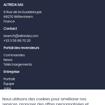
ALTREDA SAS
9 Rue de la Guadeloupe
68270 Wittenheim
France
Contact
team.fr@altreda.com
+33 3 56 86 70 20
Portail des revendeurs
Commandes
News
Téléchargements
Entreprise
Portrait
Équipe
Jobs
Mentions Légales
Cl
Nous utilisons des cookies pour améliorer nos
Co
Social Media
Ba
services, proposer des offres personnalisées et