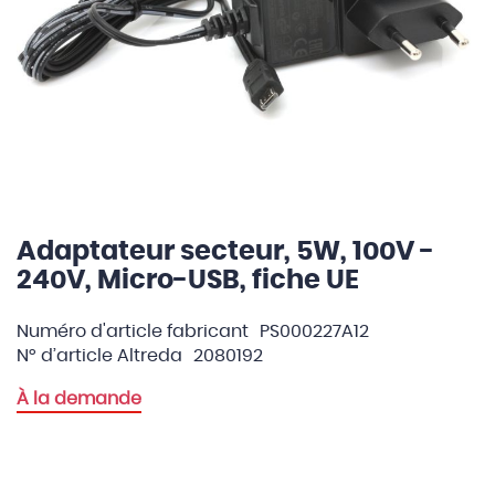
Adaptateur secteur, 5W, 100V -
Skip
to
240V, Micro-USB, fiche UE
the
beginning
Numéro d'article fabricant
PS000227A12
of
N° d’article Altreda
2080192
the
images
À la demande
gallery