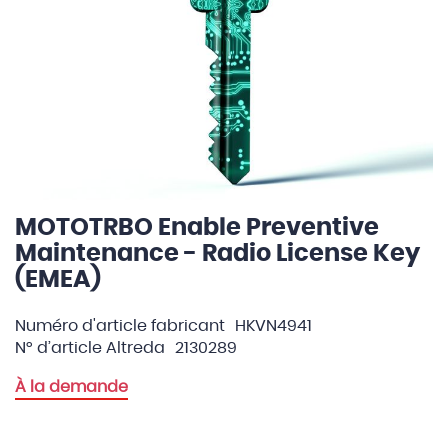
MOTOTRBO Enable Preventive
Skip
to
Maintenance - Radio License Key
the
(EMEA)
beginning
of
Numéro d'article fabricant
HKVN4941
the
N° d’article Altreda
2130289
images
gallery
À la demande