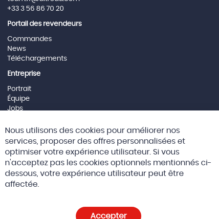
+33 3 56 86 70 20
Portail des revendeurs
Commandes
News
Téléchargements
Entreprise
Portrait
Équipe
Jobs
Mentions Légales
Cl
Nous utilisons des cookies pour améliorer nos
Co
Social Media
Ba
services, proposer des offres personnalisées et
optimiser votre expérience utilisateur. Si vous
n'acceptez pas les cookies optionnels mentionnés ci-
dessous, votre expérience utilisateur peut être
© 2026 Altreda SAS
CGV
affectée.
Politique de confidentialité et cookies
Accepter