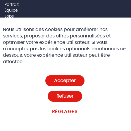
Portrait
Équipe
Jobs
Mentions Légales
Cl
Nous utilisons des cookies pour améliorer nos
Co
Social Media
Ba
services, proposer des offres personnalisées et
optimiser votre expérience utilisateur. Si vous
n'acceptez pas les cookies optionnels mentionnés ci-
dessous, votre expérience utilisateur peut être
© 2026 Altreda SAS
CGV
affectée.
Politique de confidentialité et cookies
Accepter
Paramètres des cookies
Refuser
RÉGLAGES