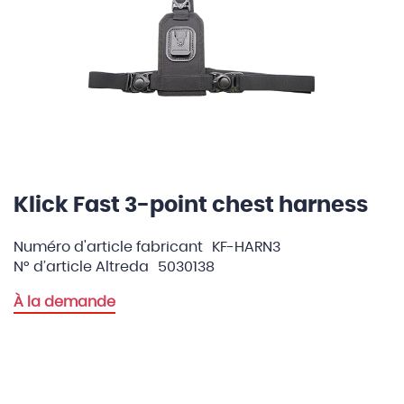
Klick Fast 3-point chest harness
Skip
to
the
Numéro d'article fabricant
KF-HARN3
beginning
N° d’article Altreda
5030138
of
À la demande
the
images
gallery