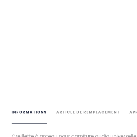
INFORMATIONS
ARTICLE DE REMPLACEMENT
AP
Oreillette à arceau pour garniture audio universell