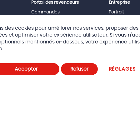
Portail des revendeurs
Entreprise
Commandes
Portrait
News
Équipe
Téléchargements
Jobs
ns des cookies pour améliorer nos services, proposer des 
Mentions Léga
es et optimiser votre expérience utilisateur. Si vous n'a
optionnels mentionnés ci-dessous, votre expérience utili
a SAS
CGV
Politique de confidentialité et cookies
Paramètre
e.
Accepter
Refuser
RÉGLAGES