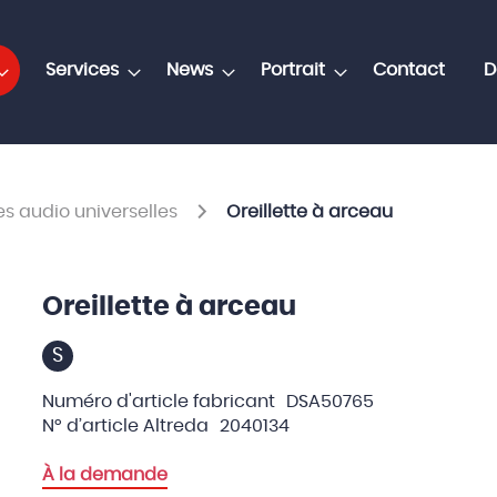
Services
News
Portrait
Contact
D
es audio universelles
Oreillette à arceau
Oreillette à arceau
S
Numéro d'article fabricant
DSA50765
N° d’article Altreda
2040134
À la demande