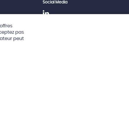
Social Media
offres
les
Clos
cceptez pas
Cook
Bar
sateur peut
s des cookies