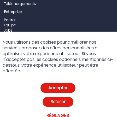
Téléchargements
Entreprise
Portrait
Équipe
Jobs
Mentions Légales
Cl
Nous utilisons des cookies pour améliorer nos
Co
Social Media
Ba
services, proposer des offres personnalisées et
optimiser votre expérience utilisateur. Si vous
n'acceptez pas les cookies optionnels mentionnés ci-
dessous, votre expérience utilisateur peut être
© 2026 Altreda SAS
CGV
affectée.
Politique de confidentialité et cookies
Accepter
Paramètres des cookies
Refuser
RÉGLAGES