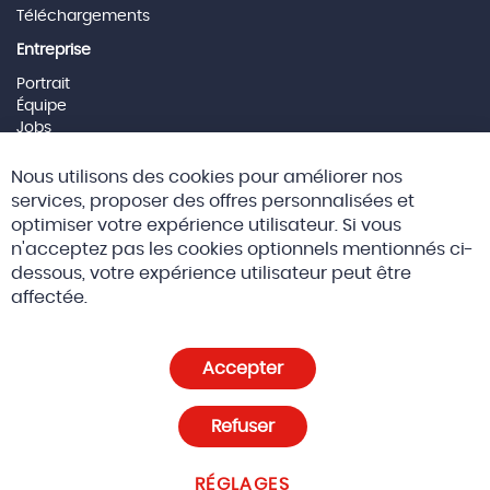
Téléchargements
Entreprise
Portrait
Équipe
Jobs
Mentions Légales
Cl
Nous utilisons des cookies pour améliorer nos
Co
Social Media
Ba
services, proposer des offres personnalisées et
optimiser votre expérience utilisateur. Si vous
n'acceptez pas les cookies optionnels mentionnés ci-
dessous, votre expérience utilisateur peut être
© 2026 Altreda SAS
CGV
affectée.
Politique de confidentialité et cookies
Accepter
Paramètres des cookies
Refuser
RÉGLAGES