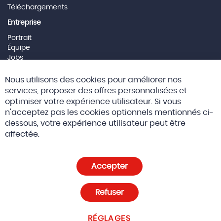
Téléchargements
Entreprise
Portrait
Équipe
Jobs
Mentions Légales
Cl
Nous utilisons des cookies pour améliorer nos
Co
Social Media
Ba
services, proposer des offres personnalisées et
optimiser votre expérience utilisateur. Si vous
n'acceptez pas les cookies optionnels mentionnés ci-
dessous, votre expérience utilisateur peut être
© 2026 Altreda SAS
CGV
affectée.
Politique de confidentialité et cookies
Accepter
Paramètres des cookies
Refuser
RÉGLAGES