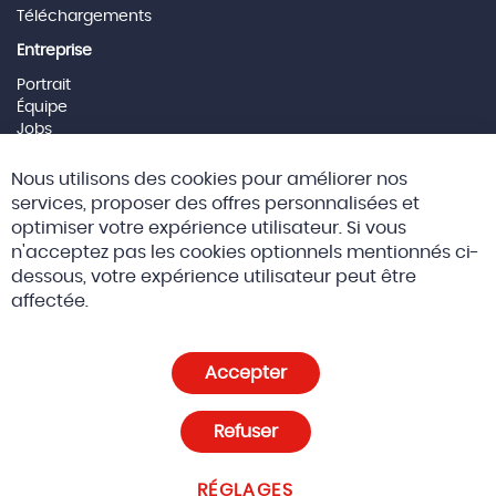
Téléchargements
Entreprise
Portrait
Équipe
Jobs
Mentions Légales
Cl
Nous utilisons des cookies pour améliorer nos
Co
Social Media
Ba
services, proposer des offres personnalisées et
optimiser votre expérience utilisateur. Si vous
n'acceptez pas les cookies optionnels mentionnés ci-
dessous, votre expérience utilisateur peut être
© 2026 Altreda SAS
CGV
affectée.
Politique de confidentialité et cookies
Accepter
Paramètres des cookies
Refuser
RÉGLAGES